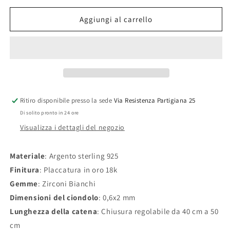
per
per
PDPaola
PDPaola
Aggiungi al carrello
Collana
Collana
Peak
Peak
-
-
CO01-
CO01-
478-
478-
U
U
Ritiro disponibile presso la sede
Via Resistenza Partigiana 25
Di solito pronto in 24 ore
Visualizza i dettagli del negozio
Materiale
: Argento sterling 925
Finitura
: Placcatura in oro 18k
Gemme
: Zirconi Bianchi
Dimensioni del ciondolo
: 0,6x2 mm
Lunghezza della catena
: Chiusura regolabile da 40 cm a 50
cm