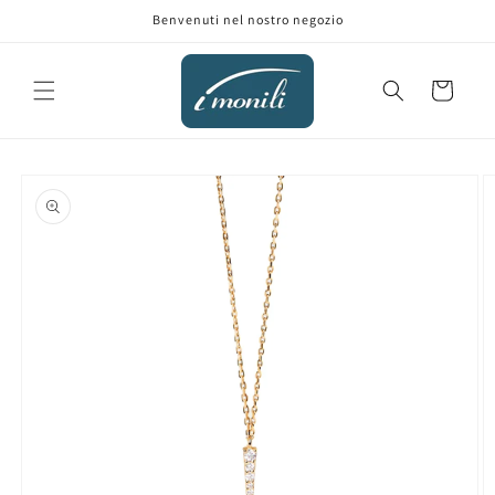
Vai
Benvenuti nel nostro negozio
direttamente
ai contenuti
Carrello
Passa alle
informazioni
sul prodotto